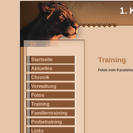
1. 
Training
Startseite
Aktuelles
Fotos vom Karatetra
Chronik
Verwaltung
Fotos
Training
Familientraining
Probetraining
Links