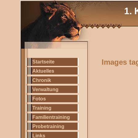
1. 
Images tag
Startseite
Aktuelles
Chronik
Verwaltung
Fotos
Training
Familientraining
Probetraining
Links