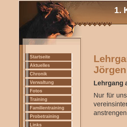
1. 
Lehrg
Startseite
Aktuelles
Jörgen
Chronik
Lehrgang 
Verwaltung
Fotos
Nur für un
Training
vereinsin
Familientraining
anstrengen
Probetraining
Links