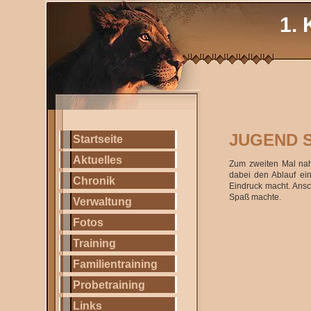
1. 
JUGEND S
Startseite
Aktuelles
Zum zweiten Mal nah
dabei den Ablauf ein
Chronik
Eindruck macht. Ansc
Spaß machte.
Verwaltung
Fotos
Training
Familientraining
Probetraining
Links