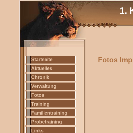
1. 
Fotos Imp
Startseite
Aktuelles
Chronik
Verwaltung
Fotos
Training
Familientraining
Probetraining
Links