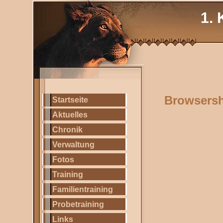
1. 
Browsers
Startseite
Aktuelles
Chronik
Verwaltung
Fotos
Training
Familientraining
Probetraining
Links