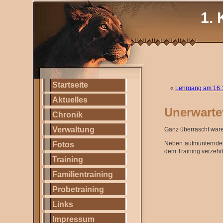
1. 
Startseite
«
Lehrgang am 16.
Aktuelles
Unerwarte
Chronik
Verwaltung
Ganz überrascht ware
Neben aufmunternden 
Fotos
dem Training verzehrt
Training
Familientraining
Probetraining
Links
Impressum