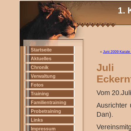
1. 
Startseite
«
Juni 2009 Karate
Aktuelles
Juli
Chronik
Eckern
Verwaltung
Fotos
Vom 20.Juli
Training
Familientraining
Ausrichter
Probetraining
Dan).
Links
Vereinsmitg
Impressum